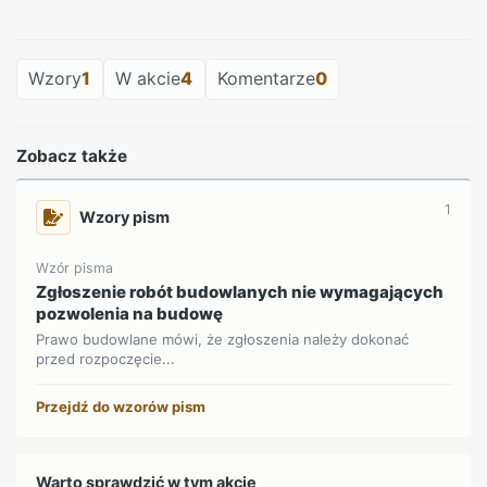
REKLAMA
Wzory
1
W akcie
4
Komentarze
0
Zobacz także
1
Wzory pism
Wzór pisma
Zgłoszenie robót budowlanych nie wymagających
pozwolenia na budowę
Prawo budowlane mówi, że zgłoszenia należy dokonać
przed rozpoczęcie...
Przejdź do wzorów pism
Warto sprawdzić w tym akcie