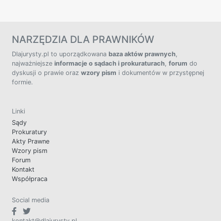
NARZĘDZIA DLA PRAWNIKÓW
Dlajurysty.pl to uporządkowana
baza aktów prawnych
,
najważniejsze
informacje o sądach i prokuraturach
,
forum
do
dyskusji o prawie oraz
wzory pism
i dokumentów w przystępnej
formie.
Linki
Sądy
Prokuratury
Akty Prawne
Wzory pism
Forum
Kontakt
Współpraca
Social media
kontakt@dlajurysty.pl