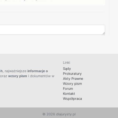
Linki
Sądy
ch
, najważniejsze
informacje o
Prokuratury
 oraz
wzory pism
i dokumentów w
Akty Prawne
Wzory pism
Forum
Kontakt
Współpraca
© 2026 dlajurysty.pl