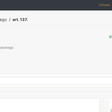
Ustawy
wego
art. 137.
O
ojskowego