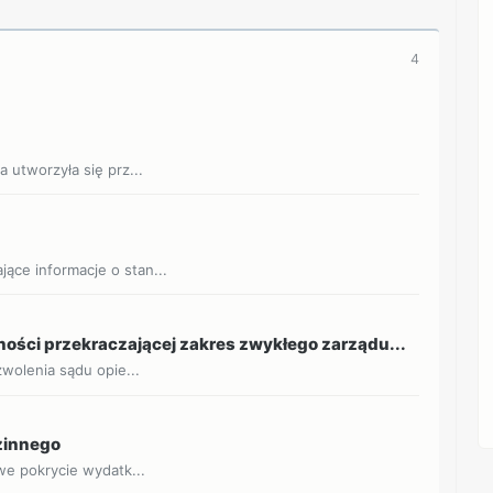
4
 utworzyła się prz...
ące informacje o stan...
ości przekraczającej zakres zwykłego zarządu...
zwolenia sądu opie...
dzinnego
owe pokrycie wydatk...