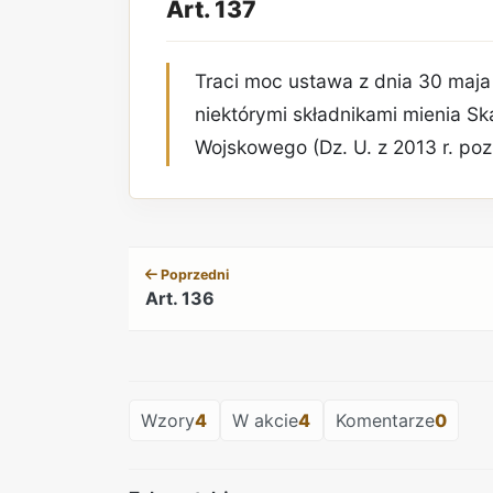
Art. 137
Traci moc ustawa z dnia 30 maja
niektórymi składnikami mienia Sk
Wojskowego (Dz. U. z 2013 r. poz.
Poprzedni
Art. 136
Wzory
4
W akcie
4
Komentarze
0