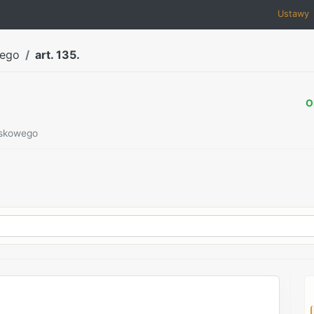
Ustawy
wego
art. 135.
O
ojskowego