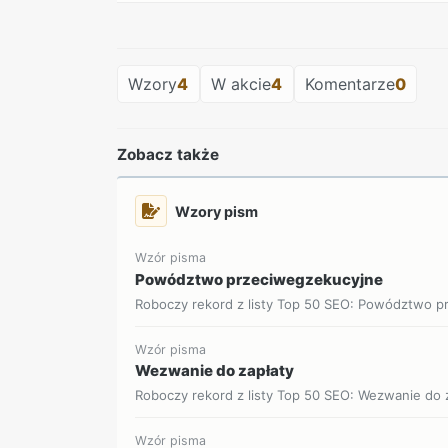
Wzory
4
W akcie
4
Komentarze
0
Zobacz także
Wzory pism
Wzór pisma
Powództwo przeciwegzekucyjne
Roboczy rekord z listy Top 50 SEO: Powództwo pr
Wzór pisma
Wezwanie do zapłaty
Roboczy rekord z listy Top 50 SEO: Wezwanie do za
Wzór pisma