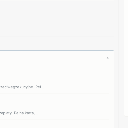
REKLAMA
4
zeciwegzekucyjne. Peł...
płaty. Pełna karta,...