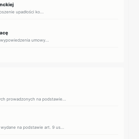
nckiej
oszenie upadłości ko...
racę
d wypowiedzenia umowy...
ych prowadzonych na podstawie...
wydane na podstawie art. 9 us...