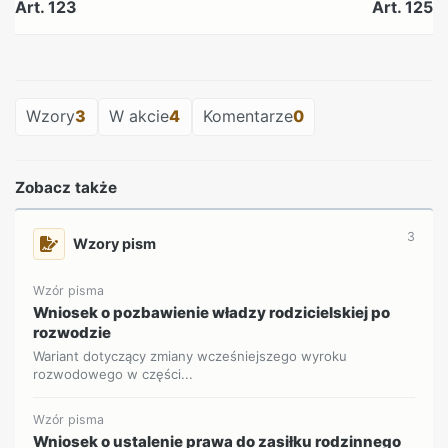
Art. 123
Art. 125
REKLAMA
Wzory
3
W akcie
4
Komentarze
0
Zobacz także
3
Wzory pism
Wzór pisma
Wniosek o pozbawienie władzy rodzicielskiej po
rozwodzie
Wariant dotyczący zmiany wcześniejszego wyroku
rozwodowego w części...
Wzór pisma
Wniosek o ustalenie prawa do zasiłku rodzinnego