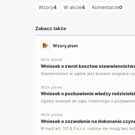
Wzory
4
W akcie
4
Komentarze
0
Zobacz także
Wzory pism
Wzór pisma
Wniosek o zwrot kosztow stawwiennictwa
Stawiennictwo w sądzie jest bowiem związane czę
Wzór pisma
Wniosek o pozbawienie władzy rodzicielsk
Ogólny wniosek do sądu rodzinnego o pozbawienie
Wzór pisma
Wniosek o zezwolenie na dokonanie czynn
W myśl art. 101 § 3 k.r.o. rodzice nie mogą bez ze