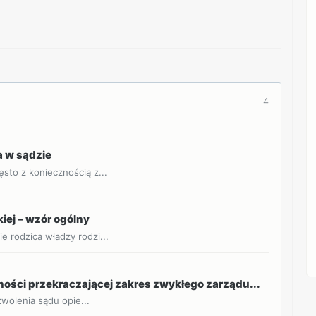
4
 w sądzie
sto z koniecznością z...
iej – wzór ogólny
 rodzica władzy rodzi...
ości przekraczającej zakres zwykłego zarządu...
zwolenia sądu opie...