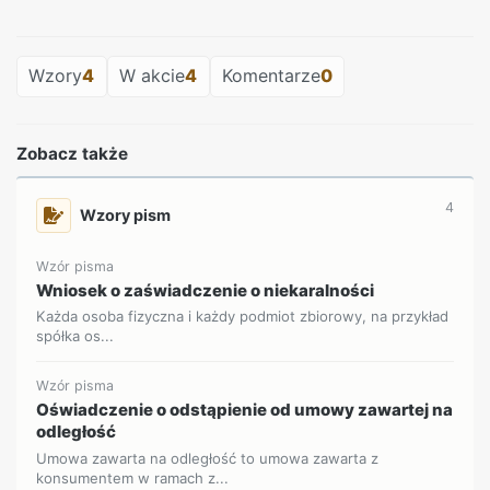
REKLAMA
Wzory
4
W akcie
4
Komentarze
0
Zobacz także
4
Wzory pism
Wzór pisma
Wniosek o zaświadczenie o niekaralności
Każda osoba fizyczna i każdy podmiot zbiorowy, na przykład
spółka os...
Wzór pisma
Oświadczenie o odstąpienie od umowy zawartej na
odległość
Umowa zawarta na odległość to umowa zawarta z
konsumentem w ramach z...