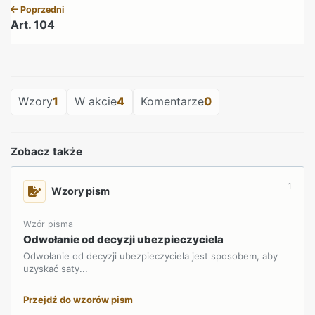
Poprzedni
Art. 104
REKLAMA
Wzory
1
W akcie
4
Komentarze
0
Zobacz także
1
Wzory pism
Wzór pisma
Odwołanie od decyzji ubezpieczyciela
Odwołanie od decyzji ubezpieczyciela jest sposobem, aby
uzyskać saty...
Przejdź do wzorów pism