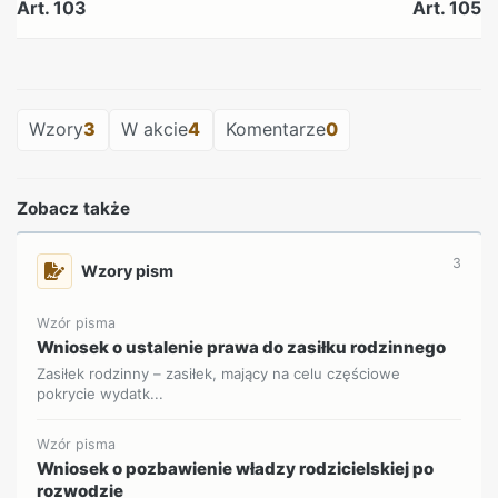
Art. 103
Art. 105
REKLAMA
Wzory
3
W akcie
4
Komentarze
0
Zobacz także
3
Wzory pism
Wzór pisma
Wniosek o ustalenie prawa do zasiłku rodzinnego
Zasiłek rodzinny – zasiłek, mający na celu częściowe
pokrycie wydatk...
Wzór pisma
Wniosek o pozbawienie władzy rodzicielskiej po
rozwodzie