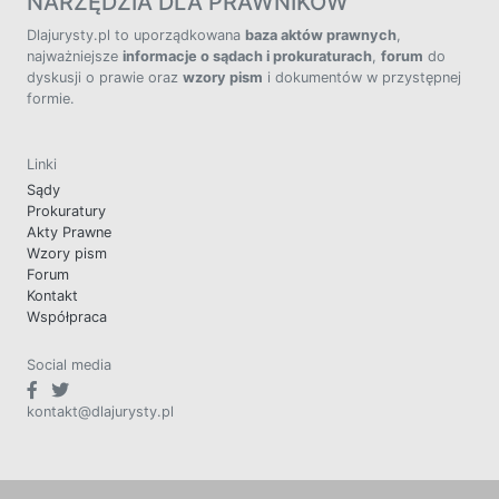
NARZĘDZIA DLA PRAWNIKÓW
Dlajurysty.pl to uporządkowana
baza aktów prawnych
,
najważniejsze
informacje o sądach i prokuraturach
,
forum
do
dyskusji o prawie oraz
wzory pism
i dokumentów w przystępnej
formie.
Linki
Sądy
Prokuratury
Akty Prawne
Wzory pism
Forum
Kontakt
Współpraca
Social media
kontakt@dlajurysty.pl