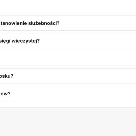
stanowienie służebności?
sięgi wieczystej?
iosku?
ozew?