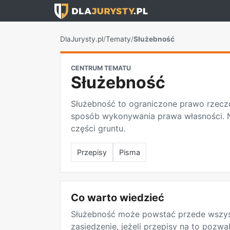
DlaJurysty.pl
/
Tematy
/
Służebność
CENTRUM TEMATU
Służebność
Służebność to ograniczone prawo rzecz
sposób wykonywania prawa własności. Na
części gruntu.
Przepisy
Pisma
Co warto wiedzieć
Służebność może powstać przede wszys
zasiedzenie, jeżeli przepisy na to pozwa