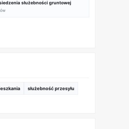
siedzenia służebności gruntowej
rów
ieszkania
służebność przesyłu