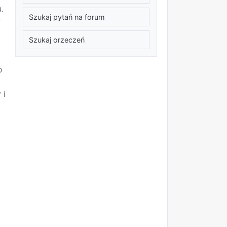
.
Szukaj pytań na forum
y
Szukaj orzeczeń
o
 i