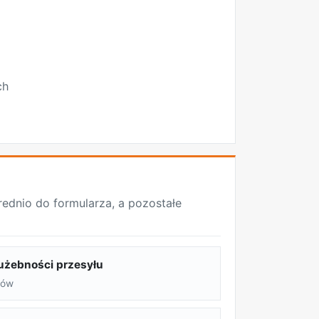
ch
REKLAMA
dnio do formularza, a pozostałe
użebności przesyłu
rów