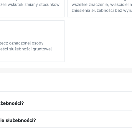
eżeli wskutek zmiany stosunków
wszelkie znaczenie, właściciel
zniesienia służebności bez wyn
zecz oznaczonej osoby
reści służebności gruntowej
użebności?
ie służebności?