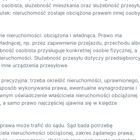
 osobista, służebność mieszkania oraz służebność przesyłu
skutek: nieruchomość zostaje obciążona prawem innej osob
ie nieruchomości: obciążona i władnąca. Prawo ma
adnącej, np. przez zapewnienie przejazdu, przechodu alb
ność osobista przysługuje konkretnej osobie fizycznej, a
ieruchomości. Służebność przesyłu dotyczy przedsiębiorcy
bo inne urządzenia przesyłowe.
precyzyjna: trzeba określić nieruchomości, uprawnionego,
, sposób wykonywania prawa, ewentualne wynagrodzenie i
wnym oświadczenie właściciela nieruchomości obciążonej
 a samo prawo najczęściej ujawnia się w księdze
 sprawa może trafić do sądu. Sąd bada potrzebę
iciela nieruchomości obciążonej, zakres żądanego prawa,