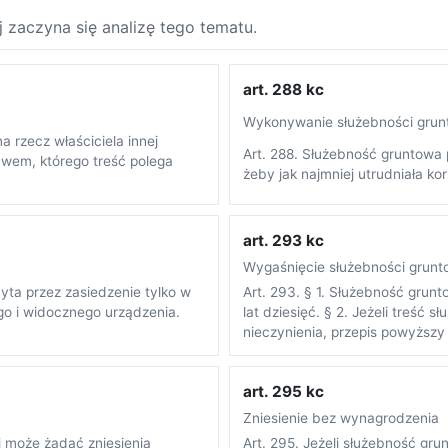
j zaczyna się analizę tego tematu.
art. 288 kc
Wykonywanie służebności grun
a rzecz właściciela innej
Art. 288. Służebność gruntowa
awem, którego treść polega
żeby jak najmniej utrudniała ko
art. 293 kc
Wygaśnięcie służebności grunt
ta przez zasiedzenie tylko w
Art. 293. § 1. Służebność gru
go i widocznego urządzenia.
lat dziesięć. § 2. Jeżeli treść
nieczynienia, przepis powyższy 
art. 295 kc
Zniesienie bez wynagrodzenia
j może żądać zniesienia
Art. 295. Jeżeli służebność gru