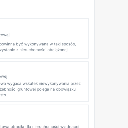
towej
 powinna być wykonywana w taki sposób,
rzystanie z nieruchomości obciążonej.
owej
ntowa wygasa wskutek niewykonywania przez
 służebności gruntowej polega na obowiązku
sto...
ntowa utraciła dla nieruchomości władnącej