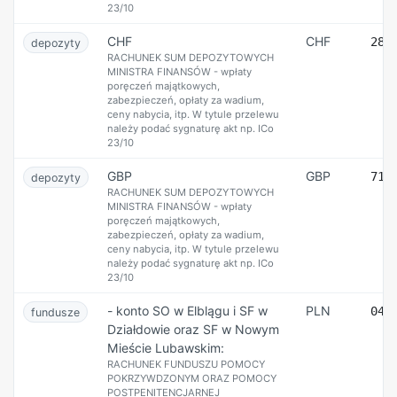
23/10
CHF
CHF
28 
depozyty
RACHUNEK SUM DEPOZYTOWYCH
MINISTRA FINANSÓW - wpłaty
poręczeń majątkowych,
zabezpieczeń, opłaty za wadium,
ceny nabycia, itp. W tytule przelewu
należy podać sygnaturę akt np. ICo
23/10
GBP
GBP
71 
depozyty
RACHUNEK SUM DEPOZYTOWYCH
MINISTRA FINANSÓW - wpłaty
poręczeń majątkowych,
zabezpieczeń, opłaty za wadium,
ceny nabycia, itp. W tytule przelewu
należy podać sygnaturę akt np. ICo
23/10
- konto SO w Elblągu i SF w
PLN
04 
fundusze
Działdowie oraz SF w Nowym
Mieście Lubawskim:
RACHUNEK FUNDUSZU POMOCY
POKRZYWDZONYM ORAZ POMOCY
POSTPENITENCJARNEJ