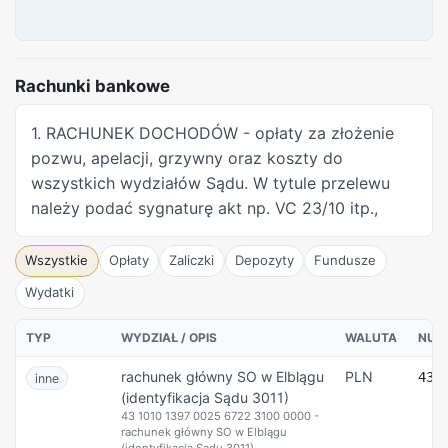
Rachunki bankowe
1. RACHUNEK DOCHODÓW - opłaty za złożenie
pozwu, apelacji, grzywny oraz koszty do
wszystkich wydziałów Sądu. W tytule przelewu
należy podać sygnaturę akt np. VC 23/10 itp.,
Wszystkie
Opłaty
Zaliczki
Depozyty
Fundusze
Wydatki
TYP
WYDZIAŁ / OPIS
WALUTA
NUM
rachunek główny SO w Elblągu
PLN
43 
inne
(identyfikacja Sądu 3011)
43 1010 1397 0025 6722 3100 0000 -
rachunek główny SO w Elblągu