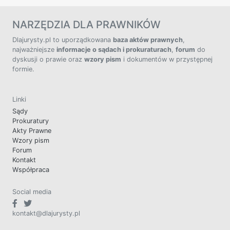
NARZĘDZIA DLA PRAWNIKÓW
Dlajurysty.pl to uporządkowana
baza aktów prawnych
,
najważniejsze
informacje o sądach i prokuraturach
,
forum
do
dyskusji o prawie oraz
wzory pism
i dokumentów w przystępnej
formie.
Linki
Sądy
Prokuratury
Akty Prawne
Wzory pism
Forum
Kontakt
Współpraca
Social media
kontakt@dlajurysty.pl