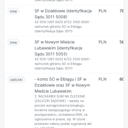
(identyfikacja Sądu 3011)
SF w Działdowie (identyfikacja
PLN
78 
inne
Sądu 3011 5008)
43 1010 1397 0025 6722 3100 0000 -
rachunek główny SO w Elblągu
(identyfikacja Sądu 3011)
SF w Nowym Mieście
PLN
56 
inne
Lubawskim (identyfikacja
Sądu 3011 5055)
43 1010 1397 0025 6722 3100 0000 -
rachunek główny SO w Elblągu
(identyfikacja Sądu 3011)
- konto SO w Elblągu i SF w
PLN
80 
zaliczki
Działdowie oraz SF w Nowym
Mieście Lubawskim:
2. RACHUNEK SUM NA ZLECENIE
(ZALICZKI SĄDOWE) - wpłaty na
poczet wynagrodzenia biegłego,
kuratora zastępującego stronę w
postępowaniu, za badania DNA, za
ogłoszenia w prasie, itp. W tytule
przelewu należy podać sygnaturę akt