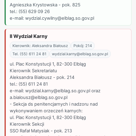
Agnieszka Krystowska - pok. 825
tel.: (55) 629 09 26
e-mail: wydzial.cywilny@elblag.so.gov.pl
II Wydział Karny
Kierownik: Aleksandra Białousz
Pokój: 214
Tel. (55) 611 24 81
wydzial.karny@elblag.so.gov.pl
ul. Plac Konstystucji 1, 82-300 Elbląg
Kierownik Sekretariatu
Aleksandra Białousz - pok. 214
tel.: (55) 611 24 81
e-mail: wydzial.karny@elblag.so.gov.pl oraz
a.bialousz@elblag.so.gov.pl
- Sekcja ds penitencjarnych i nadzoru nad
wykonywaniem orzeczeń karnych:
ul. Plac Konstystucji 1, 82-300 Elbląg
Kierownik Sekcji
SSO Rafał Matysiak - pok. 213