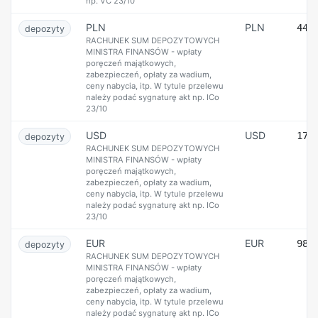
np. VC 23/10
PLN
PLN
44 
depozyty
RACHUNEK SUM DEPOZYTOWYCH
MINISTRA FINANSÓW - wpłaty
poręczeń majątkowych,
zabezpieczeń, opłaty za wadium,
ceny nabycia, itp. W tytule przelewu
należy podać sygnaturę akt np. ICo
23/10
USD
USD
17 
depozyty
RACHUNEK SUM DEPOZYTOWYCH
MINISTRA FINANSÓW - wpłaty
poręczeń majątkowych,
zabezpieczeń, opłaty za wadium,
ceny nabycia, itp. W tytule przelewu
należy podać sygnaturę akt np. ICo
23/10
EUR
EUR
98 
depozyty
RACHUNEK SUM DEPOZYTOWYCH
MINISTRA FINANSÓW - wpłaty
poręczeń majątkowych,
zabezpieczeń, opłaty za wadium,
ceny nabycia, itp. W tytule przelewu
należy podać sygnaturę akt np. ICo