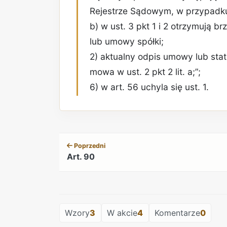
Rejestrze Sądowym, w przypadku sp
b) w ust. 3 pkt 1 i 2 otrzymują br
lub umowy spółki;
2) aktualny odpis umowy lub statu
mowa w ust. 2 pkt 2 lit. a;”;
6) w art. 56 uchyla się ust. 1.
Poprzedni
Art. 90
Wzory
3
W akcie
4
Komentarze
0