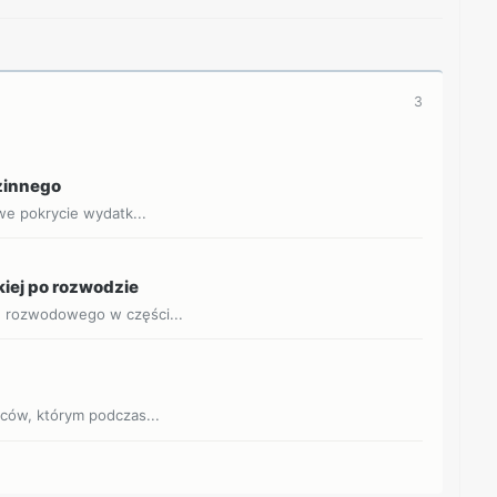
3
dzinnego
owe pokrycie wydatk...
kiej po rozwodzie
u rozwodowego w części...
jców, którym podczas...