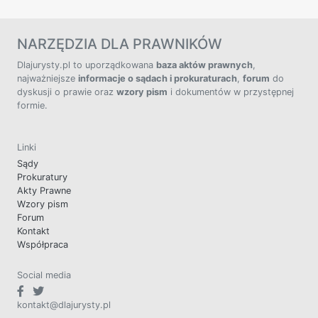
NARZĘDZIA DLA PRAWNIKÓW
Dlajurysty.pl to uporządkowana
baza aktów prawnych
,
najważniejsze
informacje o sądach i prokuraturach
,
forum
do
dyskusji o prawie oraz
wzory pism
i dokumentów w przystępnej
formie.
Linki
Sądy
Prokuratury
Akty Prawne
Wzory pism
Forum
Kontakt
Współpraca
Social media
kontakt@dlajurysty.pl