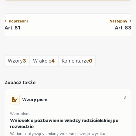
REKLAMA
Poprzedni
Następny
Art. 81
Art. 83
REKLAMA
Wzory
3
W akcie
4
Komentarze
0
Zobacz także
3
Wzory pism
Wzór pisma
Wniosek o pozbawienie władzy rodzicielskiej po
rozwodzie
Wariant dotyczący zmiany wcześniejszego wyroku