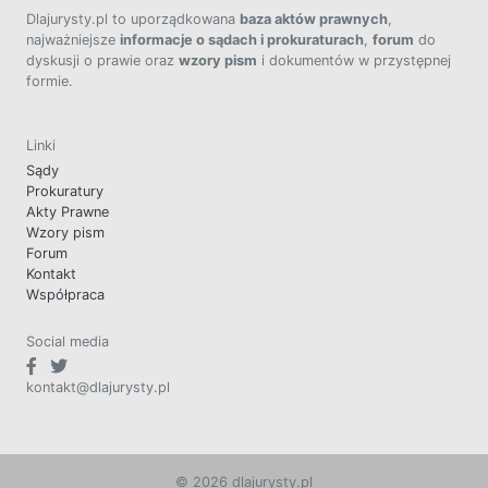
Dlajurysty.pl to uporządkowana
baza aktów prawnych
,
najważniejsze
informacje o sądach i prokuraturach
,
forum
do
dyskusji o prawie oraz
wzory pism
i dokumentów w przystępnej
formie.
Linki
Sądy
Prokuratury
Akty Prawne
Wzory pism
Forum
Kontakt
Współpraca
Social media
kontakt@dlajurysty.pl
© 2026 dlajurysty.pl