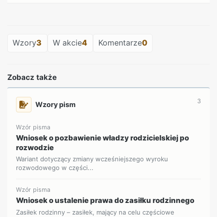
REKLAMA
Wzory
3
W akcie
4
Komentarze
0
Zobacz także
3
Wzory pism
Wzór pisma
Wniosek o pozbawienie władzy rodzicielskiej po
rozwodzie
Wariant dotyczący zmiany wcześniejszego wyroku
rozwodowego w części...
Wzór pisma
Wniosek o ustalenie prawa do zasiłku rodzinnego
Zasiłek rodzinny – zasiłek, mający na celu częściowe