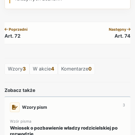
REKLAMA
Poprzedni
Następny
Art. 72
Art. 74
REKLAMA
Wzory
3
W akcie
4
Komentarze
0
Zobacz także
3
Wzory pism
Wzór pisma
Wniosek o pozbawienie władzy rodzicielskiej po
rozwodzie