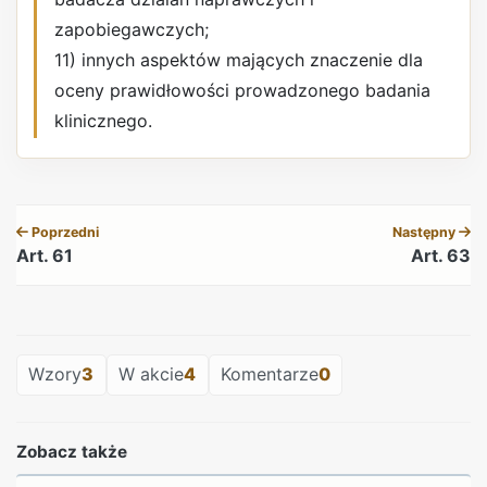
zapobiegawczych;
11) innych aspektów mających znaczenie dla
oceny prawidłowości prowadzonego badania
klinicznego.
REKLAMA
Poprzedni
Następny
Art. 61
Art. 63
REKLAMA
Wzory
3
W akcie
4
Komentarze
0
Zobacz także