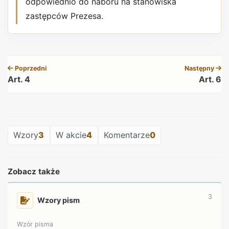
odpowiednio do naboru na stanowiska
zastępców Prezesa.
REKLAMA
Poprzedni
Następny
Art. 4
Art. 6
REKLAMA
Wzory
3
W akcie
4
Komentarze
0
Zobacz także
3
Wzory pism
Wzór pisma