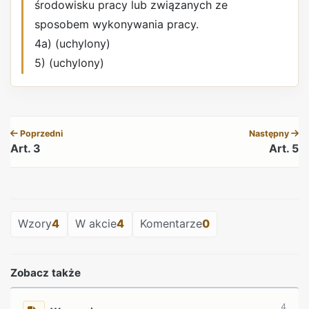
środowisku pracy lub związanych ze
sposobem wykonywania pracy.
4a) (uchylony)
5) (uchylony)
REKLAMA
Poprzedni
Następny
Art. 3
Art. 5
REKLAMA
Wzory
4
W akcie
4
Komentarze
0
Zobacz także
4