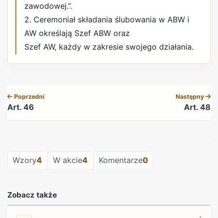
zawodowej.”.
2. Ceremoniał składania ślubowania w ABW i
AW określają Szef ABW oraz
Szef AW, każdy w zakresie swojego działania.
REKLAMA
Poprzedni
Następny
Art. 46
Art. 48
REKLAMA
Wzory
4
W akcie
4
Komentarze
0
Zobacz także