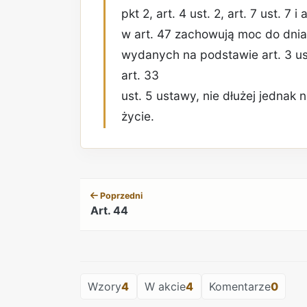
pkt 2, art. 4 ust. 2, art. 7 ust. 7
w art. 47 zachowują moc do dni
wydanych na podstawie art. 3 ust. 2
art. 33
ust. 5 ustawy, nie dłużej jednak 
życie.
Poprzedni
Art. 44
Wzory
4
W akcie
4
Komentarze
0