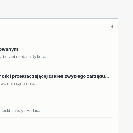
4
ztowanym
innymi osobami tylko p...
ości przekraczającej zakres zwykłego zarządu...
zwolenia sądu opie...
a
oski należy składać...