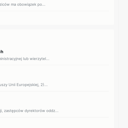
ziców ma obowiązek po...
ch
nistracyjnej lub wierzytel...
szy Unii Europejskiej, 2)...
ji, zastępców dyrektorów oddz...