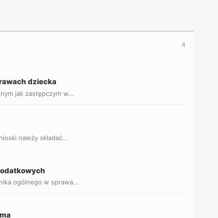
4
prawach dziecka
nnym jak zastępczym w...
a
oski należy składać...
 podatkowych
nika ogólnego w sprawa...
sma