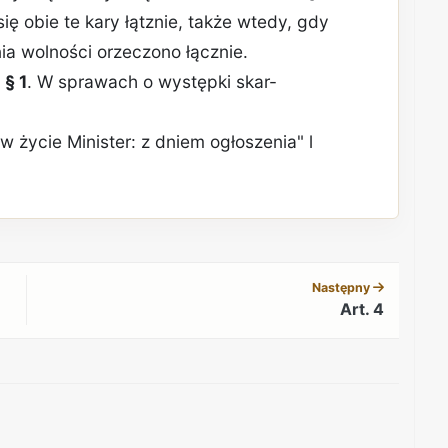
 się obie te kary łątznie, także wtedy, gdy
ia wolności orzeczono łącznie.
.
§ 1
. W sprawach o występki skar-
w życie Minister: z dniem ogłoszenia" l
REKLAMA
Następny
Art. 4
REKLAMA