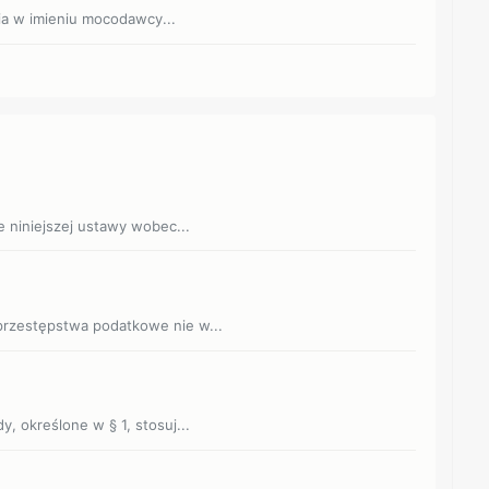
ia w imieniu mocodawcy...
ie niniejszej ustawy wobec...
 przestępstwa podatkowe nie w...
y, określone w § 1, stosuj...