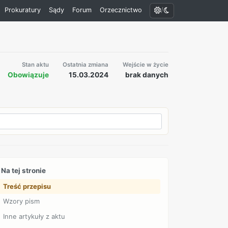
/
Prokuratury
Sądy
Forum
Orzecznictwo
Stan aktu
Ostatnia zmiana
Wejście w życie
Obowiązuje
15.03.2024
brak danych
Na tej stronie
Treść przepisu
Wzory pism
Inne artykuły z aktu