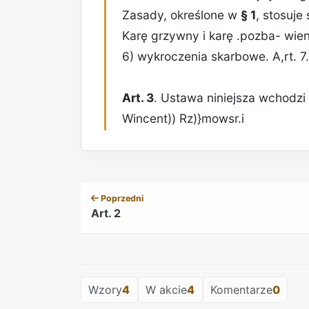
Zasady, określone w
§ 1
, stosuje
Karę grzywny i karę .pozba- wien
6) wykroczenia skarbowe. A,rt. 7
Art. 3
. Ustawa niniejsza wchodzi 
Wincent)) Rz)}mowsr.i
Poprzedni
Art. 2
Wzory
4
W akcie
4
Komentarze
0