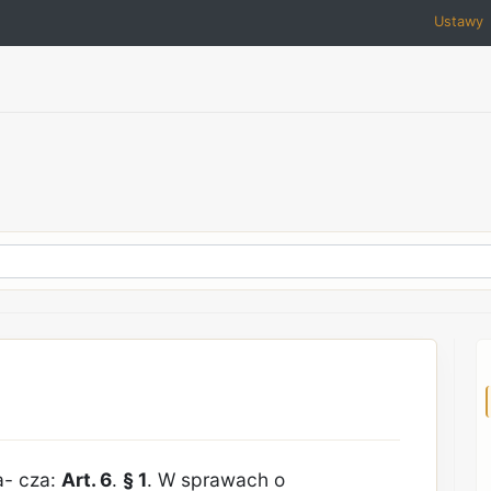
Ustawy
a- cza:
Art. 6
.
§ 1
. W sprawach o