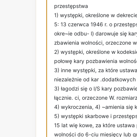
przestępstwa
1) występki, określone w dekrecie
5: 13 czerwca 1946 r. o przestę
okre~ie odbu- l) darowuje się k
zbawienia wolności, orzeczone w 
2) występki, określone w kodeksi
połowę kary pozbawienia wolnośc
3) inne występki, za które ustawa
niezależnie od kar .dodatkowych 
3) łagodzi się o l/S kary pozbawi
łącznie. ci, orzeczone W. rozmiar
4) wykroczenia, 4) ~amienia się k
5) występki skarbowe i przestęp
15 lat wię­ kowe, za które ustawa
wolności do 6-ciu miesięcy lub 