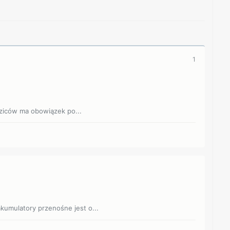
1
ziców ma obowiązek po...
akumulatory przenośne jest o...