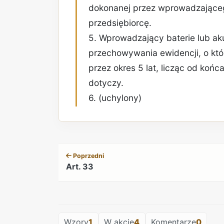
dokonanej przez wprowadzającego
przedsiębiorcę.
5. Wprowadzający baterie lub ak
przechowywania ewidencji, o któ
przez okres 5 lat, licząc od koń
dotyczy.
6. (uchylony)
Poprzedni
Art. 33
Wzory
1
W akcie
4
Komentarze
0