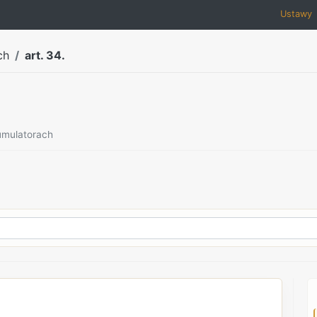
Ustawy
ch
art. 34.
kumulatorach