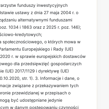
warzystw funduszy inwestycyjnych
stawie ustawy z dnia 27 maja 2004 r. o
ządzaniu alternatywnymi funduszami
poz. 1034 i 1863 oraz z 2025 r. poz. 146);
ościowo-kredytowych;
a społecznościowego, o których mowa w
a Parlamentu Europejskiego i Rady (UE)
 2020 r. w sprawie europejskich dostawców
iowego dla przedsięwzięć gospodarczych
ie (UE) 2017/1129 i dyrektywę (UE)
10.2020, str. 1). 3. Informacje i dane, o
ormacje związane z przekazywaniem tych
hronie przewidzianej w przepisach o
i mogą być udostępniane jedynie
ącym w danym postępowaniu czynności