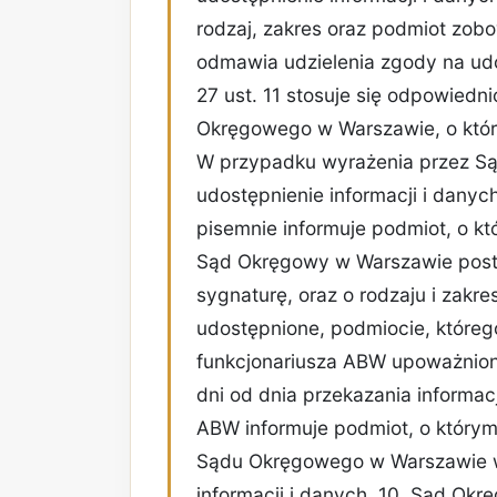
rodzaj, zakres oraz podmiot zobo
odmawia udzielenia zgody na udos
27 ust. 11 stosuje się odpowiedn
Okręgowego w Warszawie, o który
W przypadku wyrażenia przez S
udostępnienie informacji i danyc
pisemnie informuje podmiot, o k
Sąd Okręgowy w Warszawie posta
sygnaturę, oraz o rodzaju i zakre
udostępnione, podmiocie, którego
funkcjonariusza ABW upoważnione
dni od dnia przekazania informacj
ABW informuje podmiot, o którym
Sądu Okręgowego w Warszawie w
informacji i danych. 10. Sąd Ok