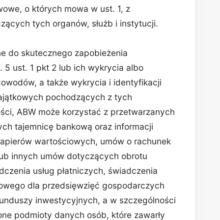
twowe, o których mowa w ust. 1, z
ących tych organów, służb i instytucji.
czne do skutecznego zapobieżenia
5 ust. 1 pkt 2 lub ich wykrycia albo
owodów, a także wykrycia i identyfikacji
majątkowych pochodzących z tych
ości, ABW może korzystać z przetwarzanych
ych tajemnicę bankową oraz informacji
apierów wartościowych, umów o rachunek
lub innych umów dotyczących obrotu
dczenia usług płatniczych, świadczenia
iowego dla przedsięwzięć gospodarczych
funduszy inwestycyjnych, a w szczególności
one podmioty danych osób, które zawarły