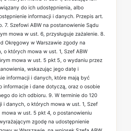
wiązany do ich udostępnienia, albo
tępnienie informacji i danych. Przepis art.
io. 7. Szefowi ABW na postanowienie Sądu
m mowa w ust. 6, przysługuje zażalenie. 8.
ąd Okręgowy w Warszawie zgody na
h, o których mowa w ust. 1, Szef ABW
tórym mowa w ust. 5 pkt 5, o wydaniu przez
nowienia, wskazując jego datę i
sie informacji i danych, które mają być
 informacje i dane dotyczą, oraz o osobie
go do ich odbioru. 9. W terminie do 120
i i danych, o których mowa w ust. 1, Szef
 mowa w ust. 5 pkt 4, o postanowieniu
yrażającym zgodę na udostępnienie
ręgowy w Warszawie, na wniosek Szefa ABW,