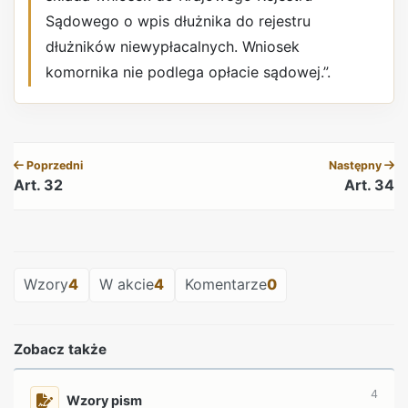
Sądowego o wpis dłużnika do rejestru
dłużników niewypłacalnych. Wniosek
komornika nie podlega opłacie sądowej.”.
REKLAMA
Poprzedni
Następny
Art. 32
Art. 34
REKLAMA
Wzory
4
W akcie
4
Komentarze
0
Zobacz także
4
Wzory pism