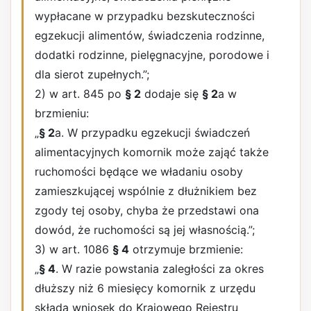
wypłacane w przypadku bezskuteczności
egzekucji alimentów, świadczenia rodzinne,
dodatki rodzinne, pielęgnacyjne, porodowe i
dla sierot zupełnych.”;
2) w art. 845 po
§ 2
dodaje się
§ 2
a w
brzmieniu:
„
§ 2
a. W przypadku egzekucji świadczeń
alimentacyjnych komornik może zająć także
ruchomości będące we władaniu osoby
zamieszkującej wspólnie z dłużnikiem bez
zgody tej osoby, chyba że przedstawi ona
dowód, że ruchomości są jej własnością.”;
3) w art. 1086
§ 4
otrzymuje brzmienie:
„
§ 4
. W razie powstania zaległości za okres
dłuższy niż 6 miesięcy komornik z urzędu
składa wniosek do Krajowego Rejestru