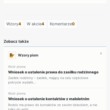
REKLAMA
Wzory
4
W akcie
4
Komentarze
0
Zobacz także
4
Wzory pism
Wzór pisma
Wniosek o ustalenie prawa do zasiłku rodzinnego
Zasiłek rodzinny – zasiłek, mający na celu częściowe
pokrycie wydatk...
Wzór pisma
Wniosek o ustalenie kontaktów z małoletnim
Rodzic ma prawo do kontaktów ze swoim dzieckiem, a nie
tylko do widz...