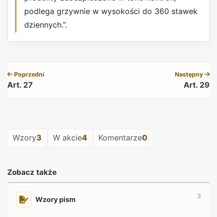
podlega grzywnie w wysokości do 360 stawek
dziennych.”.
REKLAMA
Poprzedni
Następny
Art. 27
Art. 29
REKLAMA
Wzory
3
W akcie
4
Komentarze
0
Zobacz także
3
Wzory pism