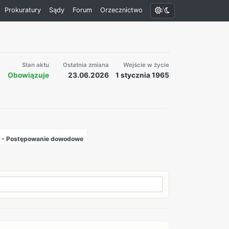
/
Prokuratury
Sądy
Forum
Orzecznictwo
Stan aktu
Ostatnia zmiana
Wejście w życie
Obowiązuje
23.06.2026
1 stycznia 1965
2 - Postępowanie dowodowe