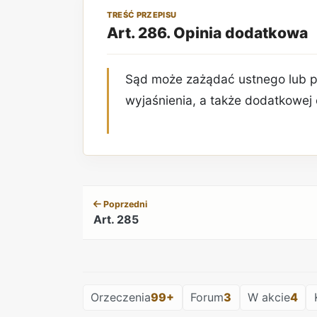
TREŚĆ PRZEPISU
Art. 286. Opinia dodatkowa
Sąd może zażądać ustnego lub pi
wyjaśnienia, a także dodatkowej 
Poprzedni
Art. 285
Orzeczenia
99+
Forum
3
W akcie
4