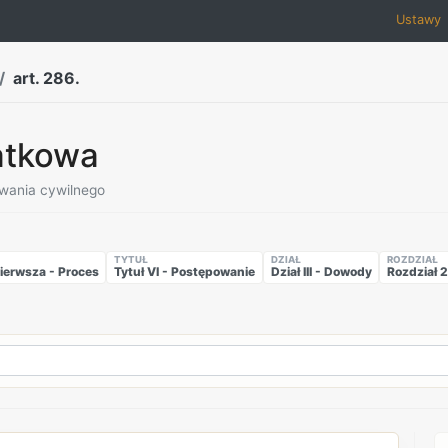
Ustawy
art. 286.
atkowa
owania cywilnego
TYTUŁ
DZIAŁ
ROZDZIAŁ
ierwsza - Proces
Tytuł VI - Postępowanie
Dział III - Dowody
Rozdział 