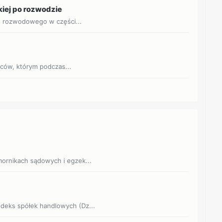
kiej po rozwodzie
u rozwodowego w części...
jców, którym podczas...
omornikach sądowych i egzek...
Kodeks spółek handlowych (Dz...