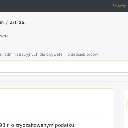
Ustawy
in
art. 25.
NYCH
er administracyjnych dla obywateli i przedsiębiorców
998 r. o zryczałtowanym podatku