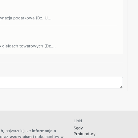
dynacja podatkowa (Dz. U....
 o giełdach towarowych (Dz....
Linki
Sądy
ch
, najważniejsze
informacje o
Prokuratury
 oraz
wzory pism
i dokumentów w