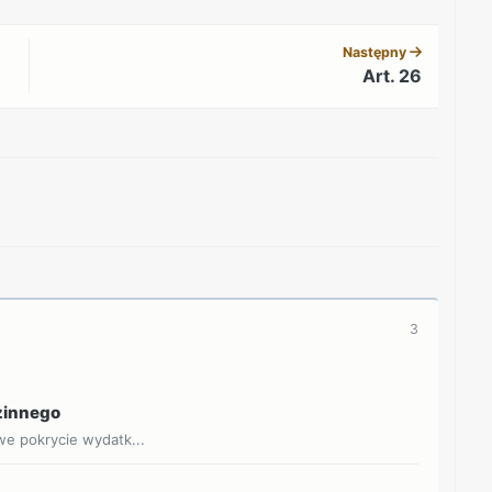
REKLAMA
Następny
Art. 26
REKLAMA
3
dzinnego
owe pokrycie wydatk...