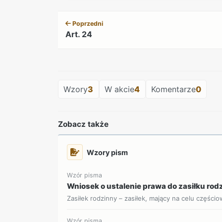
Poprzedni
Art. 24
Wzory
3
W akcie
4
Komentarze
0
Zobacz także
Wzory pism
Wzór pisma
Wniosek o ustalenie prawa do zasiłku ro
Zasiłek rodzinny – zasiłek, mający na celu części
Wzór pisma