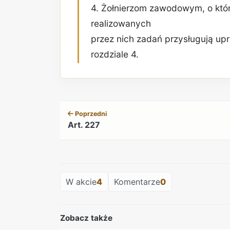
4. Żołnierzom zawodowym, o któr
realizowanych
przez nich zadań przysługują up
rozdziale 4.
Poprzedni
Art. 227
W akcie
4
Komentarze
0
Zobacz także