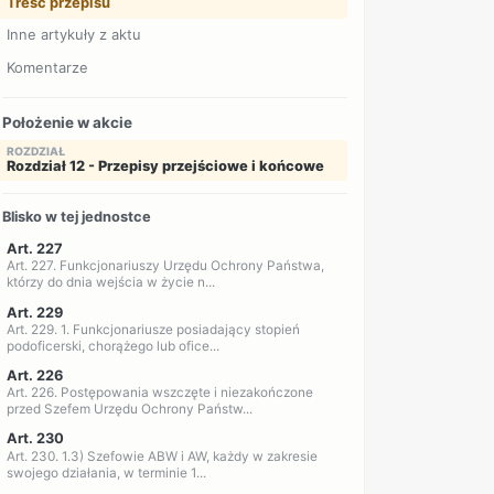
Treść przepisu
Inne artykuły z aktu
Komentarze
Położenie w akcie
ROZDZIAŁ
Rozdział 12 - Przepisy przejściowe i końcowe
Blisko w tej jednostce
Art. 227
Art. 227. Funkcjonariuszy Urzędu Ochrony Państwa,
którzy do dnia wejścia w życie n...
Art. 229
Art. 229. 1. Funkcjonariusze posiadający stopień
podoficerski, chorążego lub ofice...
Art. 226
Art. 226. Postępowania wszczęte i niezakończone
przed Szefem Urzędu Ochrony Państw...
Art. 230
Art. 230. 1.3) Szefowie ABW i AW, każdy w zakresie
swojego działania, w terminie 1...