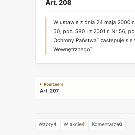
Art. 208
W ustawie z dnia 24 maja 2000 r.
50, poz. 580 i z 2001 r. Nr 56, p
Ochrony Państwa” zastępuje się
Wewnętrznego”.
Poprzedni
Art. 207
Wzory
4
W akcie
4
Komentarze
0