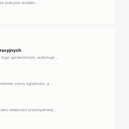
owe pokrycie wydatk...
eracyjnych
o tego uprawnionym, wykonuje...
systemie oceny zgodności, a...
Prawo własności przemysłowej...