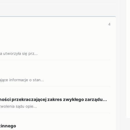
4
 utworzyła się prz...
ące informacje o stan...
ości przekraczającej zakres zwykłego zarządu...
zwolenia sądu opie...
dzinnego