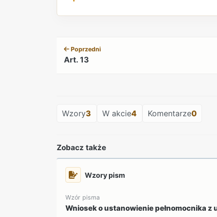
Poprzedni
Art. 13
Wzory
3
W akcie
4
Komentarze
0
Zobacz także
Wzory pism
Wzór pisma
Wniosek o ustanowienie pełnomocnika z 