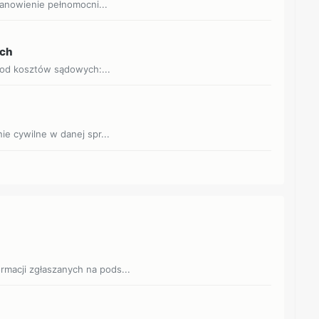
tanowienie pełnomocni...
ych
 od kosztów sądowych:...
e cywilne w danej spr...
ormacji zgłaszanych na pods...