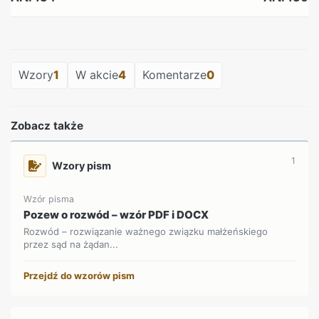
REKLAMA
Wzory
1
W akcie
4
Komentarze
0
Zobacz także
1
Wzory pism
Wzór pisma
Pozew o rozwód – wzór PDF i DOCX
Rozwód – rozwiązanie ważnego związku małżeńskiego
przez sąd na żądan...
Przejdź do wzorów pism