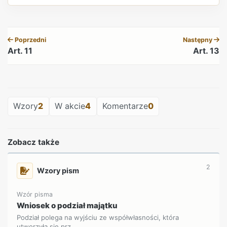
REKLAMA
Poprzedni
Następny
Art. 11
Art. 13
REKLAMA
Wzory
2
W akcie
4
Komentarze
0
Zobacz także
2
Wzory pism
Wzór pisma
Wniosek o podział majątku
Podział polega na wyjściu ze współwłasności, która
utworzyła się prz...