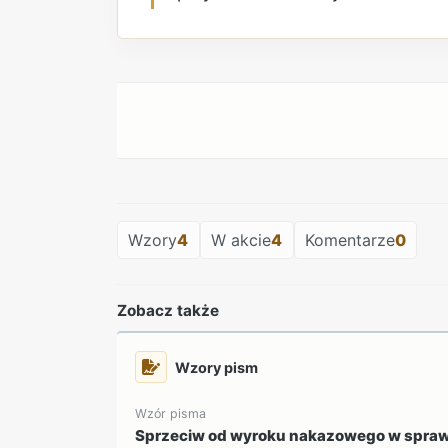
Wzory
4
W akcie
4
Komentarze
0
Zobacz także
Wzory pism
Wzór pisma
Sprzeciw od wyroku nakazowego w spraw