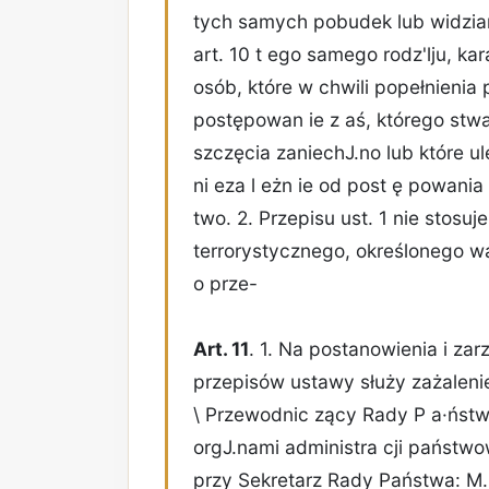
tych samych pobudek lub widzian
art. 10 t ego samego rodz'lju, ka
osób, które w chwili popełnienia 
postępowan ie z aś, którego stwa
szczęcia zaniechJ.no lub które u
ni eza l eżn ie od post ę powan
two. 2. Przepisu ust. 1 nie stosu
terrorystycznego, określonego wa
o prze-
Art. 11
. 1. Na postanowienia i za
przepisów ustawy służy zażalenie
\ Przewodnic zący Rady P a·ństw
orgJ.nami administra cji państwo
przy Sekretarz Rady Państwa: M.