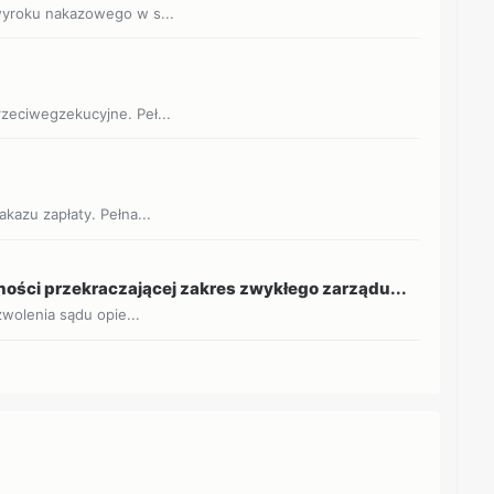
wyroku nakazowego w s...
zeciwegzekucyjne. Peł...
kazu zapłaty. Pełna...
ości przekraczającej zakres zwykłego zarządu...
zwolenia sądu opie...