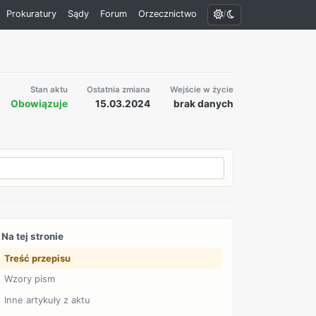
/
Prokuratury
Sądy
Forum
Orzecznictwo
Stan aktu
Ostatnia zmiana
Wejście w życie
Obowiązuje
15.03.2024
brak danych
Na tej stronie
Treść przepisu
Wzory pism
Inne artykuły z aktu