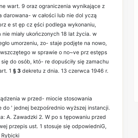
e wart. 9 oraz ograniczenia wynikające z
ra darowana- w całości lub nie dol yczą
prz e st ęp­ cz ęści podlega wykonaniu,
 nie miały ukończonych 18 lat życia. w
legło umorzeniu, zo- staje podjęte na nowo,
ia wszczętego w sprawie o no~ve prz estęps
je się do osób, któ- re dopuściły się zamachu
rt. 1
§ 3
dekretu z dnia. 13 czerwca 1946 r.
rządzenia w przed- miocie stosowania
 do ' jednej bezpośrednio wyższej instancji.
a: A. Zawadzki 2. W po s tępowaniu przed
wej przepis ust. 1 stosuje się odpowiedniG,
 Rybicki