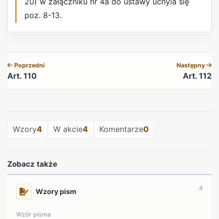
20) w załączniku nr 4a do ustawy uchyla się
poz. 8-13.
REKLAMA
Poprzedni
Następny
Art. 110
Art. 112
REKLAMA
Wzory
4
W akcie
4
Komentarze
0
Zobacz także
4
Wzory pism
Wzór pisma