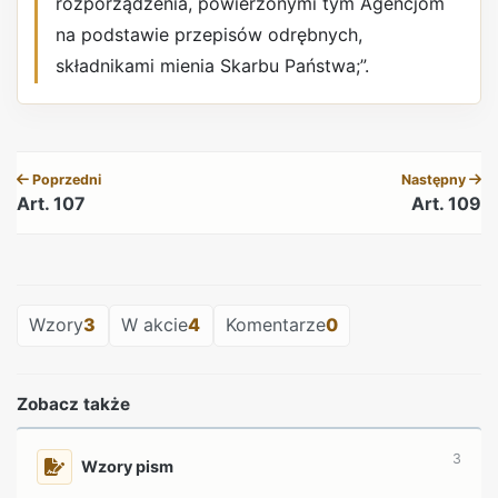
rozporządzenia, powierzonymi tym Agencjom
na podstawie przepisów odrębnych,
składnikami mienia Skarbu Państwa;”.
REKLAMA
Poprzedni
Następny
Art. 107
Art. 109
REKLAMA
Wzory
3
W akcie
4
Komentarze
0
Zobacz także
3
Wzory pism