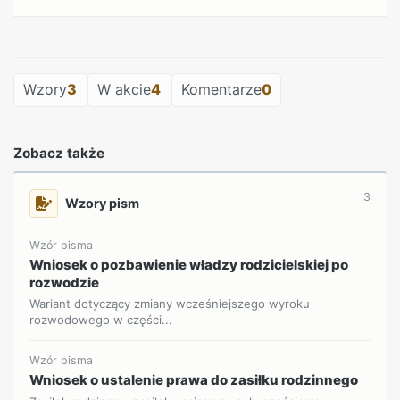
REKLAMA
Wzory
3
W akcie
4
Komentarze
0
Zobacz także
3
Wzory pism
Wzór pisma
Wniosek o pozbawienie władzy rodzicielskiej po
rozwodzie
Wariant dotyczący zmiany wcześniejszego wyroku
rozwodowego w części...
Wzór pisma
Wniosek o ustalenie prawa do zasiłku rodzinnego