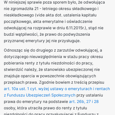
W niniejszej sprawie poza sporem było, że odwołująca
nie zgromadziła 21 - letniego okresu składkowego i
nieskładkowego (vide akta dot. ustalenia kapitału
początkowego, akta emerytalne i oświadczenie
odwołującej na rozprawie w dniu 6.11.2015r.), stąd nie
budzi wątpliwości, że prawo do podwyższenia
przyznanej emerytury jej nie przysługuje.
Odnosząc się do drugiego z zarzutów odwołującej, a
dotyczącego nieuwzględnienia w stażu pracy okresu
pobierania renty z tytułu niezdolności do pracy,
stwierdzić należy, że stanowisko ubezpieczonej nie
znajduje oparcia w powszechnie obowiązujących
przepisach prawa. Zgodnie bowiem z treścią przepisu
art. 10a ust. 1 cyt. wyżej ustawy o emeryturach i rentach
z Funduszu Ubezpieczeń Społecznych
przy ustalaniu
prawa do emerytury na podstawie
art. 26b, 27 i 28
osoby, która utraciła prawo do renty z tytułu
niezdolności do pracy przysługującej z Funduszu z