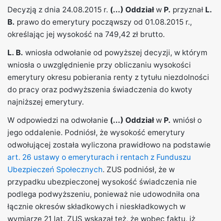
Decyzją z dnia 24.08.2015 r.
(...) Oddział
w
P.
przyznał
L.
B.
prawo do emerytury począwszy od 01.08.2015 r.,
określając jej wysokość na 749,42 zł brutto.
L. B.
wniosła odwołanie od powyższej decyzji, w którym
wniosła o uwzględnienie przy obliczaniu wysokości
emerytury okresu pobierania renty z tytułu niezdolności
do pracy oraz podwyższenia świadczenia do kwoty
najniższej emerytury.
W odpowiedzi na odwołanie
(...) Oddział
w
P.
wniósł o
jego oddalenie. Podniósł, że wysokość emerytury
odwołującej została wyliczona prawidłowo na podstawie
art. 26 ustawy o emeryturach i rentach z Funduszu
Ubezpieczeń Społecznych
. ZUS podniósł, że w
przypadku ubezpieczonej wysokość świadczenia nie
podlega podwyższeniu, ponieważ nie udowodniła ona
łącznie okresów składkowych i nieskładkowych w
wymiarze 21 lat. ZUS wskazał też, że wobec faktu, iż