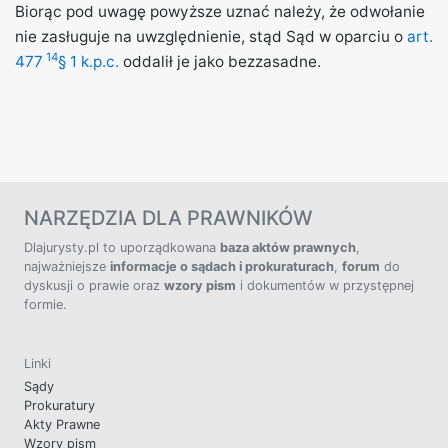
Biorąc pod uwagę powyższe uznać należy, że odwołanie
nie zasługuje na uwzględnienie, stąd Sąd w oparciu o
art.
14
477
§ 1 k.p.c.
oddalił je jako bezzasadne.
NARZĘDZIA DLA PRAWNIKÓW
Dlajurysty.pl to uporządkowana
baza aktów prawnych
,
najważniejsze
informacje o sądach i prokuraturach
,
forum
do
dyskusji o prawie oraz
wzory pism
i dokumentów w przystępnej
formie.
Linki
Sądy
Prokuratury
Akty Prawne
Wzory pism