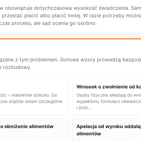
ów obowiązuje dotychczasowa wysokość świadczenia. Sa
przestać płacić albo płacić mniej. W razie potrzeby możn
zas procesu, ale sąd ocenia go osobno.
ązane z tym problemem. Gotowe wzory prowadzą bezpośre
o rozbudowy.
Wniosek o zwolnienie od 
zic – małoletnie dziecko. Do
Osoby fizyczne składają do wn
cka dojdzie zatem szczególnie
wypełniony formularz oświadcz
i źród...
o obniżenie alimentów
Apelacja od wyroku oddal
alimentów