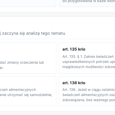
do przygotowania w bazie wzo
j zaczyna się analizę tego tematu.
art. 135 krio
Art. 135. § 1. Zakres świadczeń
usprawiedliwionych potrzeb up
dać zmiany orzeczenia lub
majątkowych możliwości zobowi
o.
art. 136 krio
dczeń alimentacyjnych
Art. 136. Jeżeli w ciągu ostat
tanie utrzymać się samodzielnie,
świadczeń alimentacyjnych oso
zobowiązana, bez ważnego powo