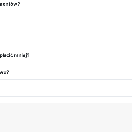
limentów?
łacić mniej?
zwu?