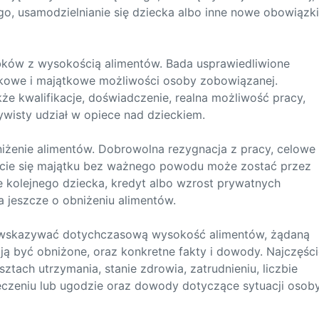
, usamodzielnianie się dziecka albo inne nowe obowiązki
bków z wysokością alimentów. Bada usprawiedliwione
kowe i majątkowe możliwości osoby zobowiązanej.
e kwalifikacje, doświadczenie, realna możliwość pracy,
zywisty udział w opiece nad dzieckiem.
niżenie alimentów. Dobrowolna rezygnacja z pracy, celowe
ycie się majątku bez ważnego powodu może zostać przez
 kolejnego dziecka, kredyt albo wzrost prywatnych
jeszcze o obniżeniu alimentów.
 wskazywać dotychczasową wysokość alimentów, żądaną
ją być obniżone, oraz konkretne fakty i dowody. Najczęści
tach utrzymania, stanie zdrowia, zatrudnieniu, liczbie
eczeniu lub ugodzie oraz dowody dotyczące sytuacji osob