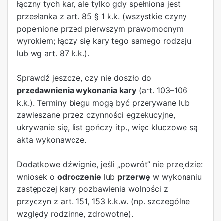
łączny tych kar, ale tylko gdy spełniona jest
przesłanka z art. 85 § 1 k.k. (wszystkie czyny
popełnione przed pierwszym prawomocnym
wyrokiem; łączy się kary tego samego rodzaju
lub wg art. 87 k.k.).
Sprawdź jeszcze, czy nie doszło do
przedawnienia wykonania kary
(art. 103–106
k.k.). Terminy biegu mogą być przerywane lub
zawieszane przez czynności egzekucyjne,
ukrywanie się, list gończy itp., więc kluczowe są
akta wykonawcze.
Dodatkowe dźwignie, jeśli „powrót” nie przejdzie:
wniosek o
odroczenie
lub
przerwę
w wykonaniu
zastępczej kary pozbawienia wolności z
przyczyn z art. 151, 153 k.k.w. (np. szczególne
względy rodzinne, zdrowotne).