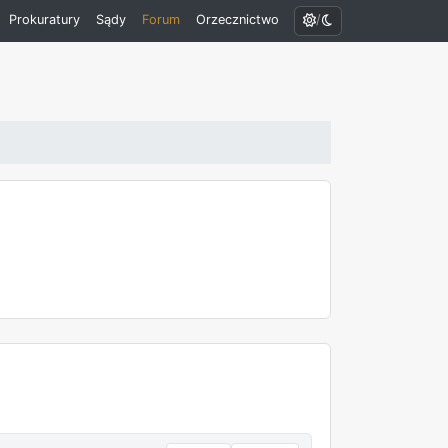
/
Prokuratury
Sądy
Forum
Orzecznictwo