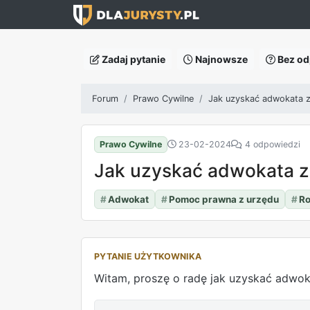
Zadaj pytanie
Najnowsze
Bez od
Forum
Prawo Cywilne
Jak uzyskać adwokata 
Prawo Cywilne
23-02-2024
4 odpowiedzi
Jak uzyskać adwokata z
#
Adwokat
#
Pomoc prawna z urzędu
#
R
PYTANIE UŻYTKOWNIKA
Witam, proszę o radę jak uzyskać adwo