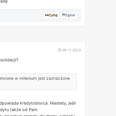
radę
Cytuj
Zgłoś
REKLAMA
08-11-2023
olidacji?
 umowie w milenium jest zaznaczone
powiada kredytobiorca. Niestety, jeśli
dytu także od Pani.
np. na zakup sprzętu do domu, odzieży,