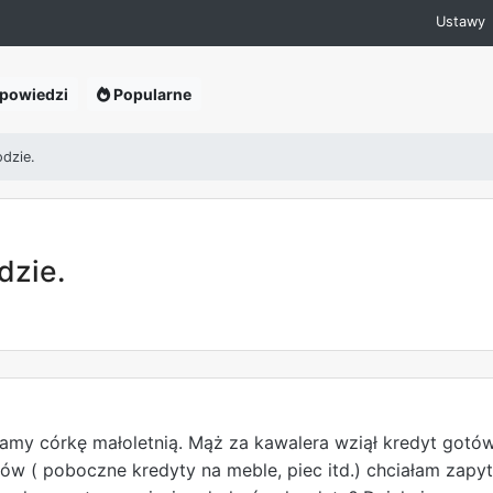
Ustawy
powiedzi
Popularne
odzie.
dzie.
my córkę małoletnią. Mąż za kawalera wziął kredyt gotówk
ów ( poboczne kredyty na meble, piec itd.) chciałam zapy