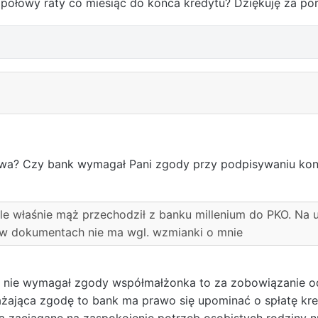
połowy raty co miesiąc do końca kredytu? Dziękuję za po
wa? Czy bank wymagał Pani zgody przy podpisywaniu kons
le właśnie mąż przechodził z banku millenium do PKO. Na
w dokumentach nie ma wgl. wzmianki o mnie
ank nie wymagał zgody współmałżonka to za zobowiązanie od
ażająca zgodę to bank ma prawo się upominać o spłatę kre
 są zaciągane na zaspokojenie potrzeb osobistych rodziny 