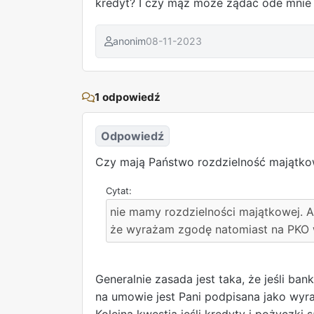
kredyt? I czy mąż może żądać ode mnie 
anonim
08-11-2023
1 odpowiedź
Odpowiedź
Czy mają Państwo rozdzielność majątko
nie mamy rozdzielności majątkowej. A
że wyrażam zgodę natomiast na PKO 
Generalnie zasada jest taka, że jeśli b
na umowie jest Pani podpisana jako wyr
Kolejna kwestia jeśli kredyty i pożyczki