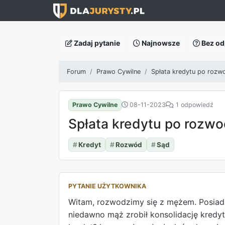
Zadaj pytanie
Najnowsze
Bez od
Forum
Prawo Cywilne
Spłata kredytu po rozw
Prawo Cywilne
08-11-2023
1 odpowiedź
Spłata kredytu po rozwo
#
Kredyt
#
Rozwód
#
Sąd
PYTANIE UŻYTKOWNIKA
Witam, rozwodzimy się z mężem. Posiada
niedawno mąż zrobił konsolidację kredyt