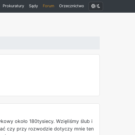
/
Prokuratury
Sądy
Forum
Orzecznictwo
owy około 180tysiecy. Wzięliśmy ślub i
tać czy przy rozwodzie dotyczy mnie ten