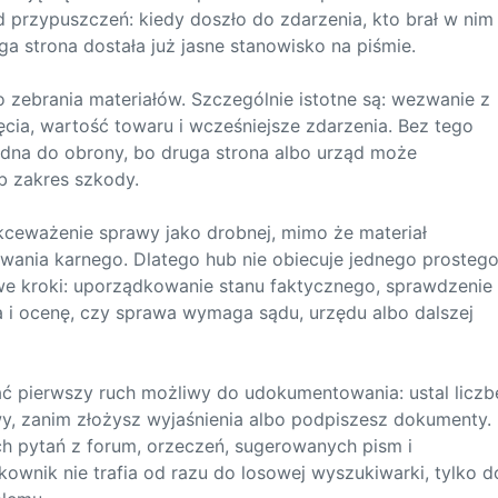
d przypuszczeń: kiedy doszło do zdarzenia, kto brał w nim
uga strona dostała już jasne stanowisko na piśmie.
zebrania materiałów. Szczególnie istotne są: wezwanie z
ujęcia, wartość towaru i wcześniejsze zdarzenia. Bez tego
dna do obrony, bo druga strona albo urząd może
b zakres szkody.
kceważenie sprawy jako drobnej, mimo że materiał
nia karnego. Dlatego hub nie obiecuje jednego prosteg
we kroki: uporządkowanie stanu faktycznego, sprawdzenie
 i ocenę, czy sprawa wymaga sądu, urzędu albo dalszej
onać pierwszy ruch możliwy do udokumentowania: ustal liczb
y, zanim złożysz wyjaśnienia albo podpiszesz dokumenty.
h pytań z forum, orzeczeń, sugerowanych pism i
ownik nie trafia od razu do losowej wyszukiwarki, tylko d