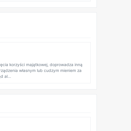
gnięcia korzyści majątkowej, doprowadza inną
orządzenia własnym lub cudzym mieniem za
 al...
REKLAMA