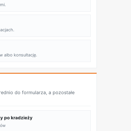
mi.
acjach.
w albo konsultację.
dnio do formularza, a pozostałe
y po kradzieży
rów