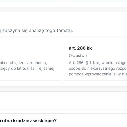
j zaczyna się analizę tego tematu.
art. 286 kk
Oszustwo
zenia cudzą rzecz ruchomą,
Art. 286. § 1. Kto, w celu osią
ięcy do lat 5. § 1a. Tej samej
osobę do niekorzystnego rozp
pomocą wprowadzenia jej w błąd
rotna kradzież w sklepie?