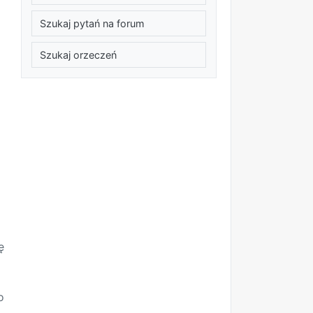
Szukaj pytań na forum
Szukaj orzeczeń
o
ę
o