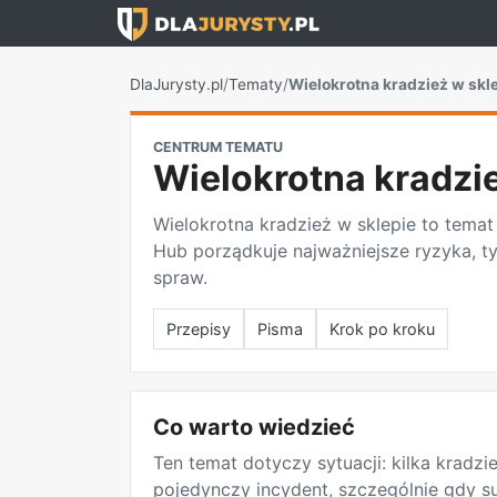
DlaJurysty.pl
/
Tematy
/
Wielokrotna kradzież w skl
CENTRUM TEMATU
Wielokrotna kradzie
Wielokrotna kradzież w sklepie to temat 
Hub porządkuje najważniejsze ryzyka, 
spraw.
Przepisy
Pisma
Krok po kroku
Co warto wiedzieć
Ten temat dotyczy sytuacji: kilka kradz
pojedynczy incydent, szczególnie gdy su