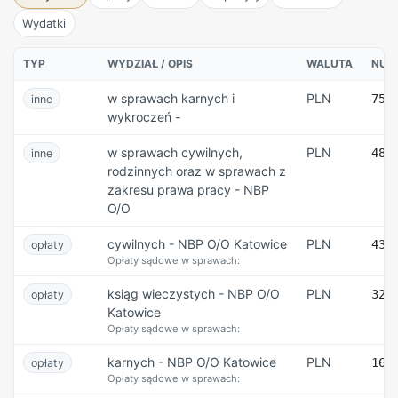
Wydatki
TYP
WYDZIAŁ / OPIS
WALUTA
NUM
w sprawach karnych i
PLN
75 
inne
wykroczeń -
w sprawach cywilnych,
PLN
48 
inne
rodzinnych oraz w sprawach z
zakresu prawa pracy - NBP
O/O
cywilnych - NBP O/O Katowice
PLN
43 
opłaty
Opłaty sądowe w sprawach:
ksiąg wieczystych - NBP O/O
PLN
32 
opłaty
Katowice
Opłaty sądowe w sprawach:
karnych - NBP O/O Katowice
PLN
16 
opłaty
Opłaty sądowe w sprawach: