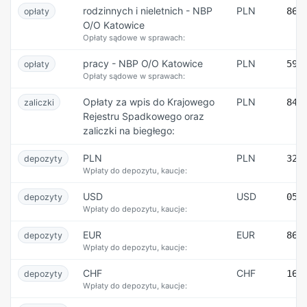
rodzinnych i nieletnich - NBP
PLN
86 
opłaty
O/O Katowice
Opłaty sądowe w sprawach:
pracy - NBP O/O Katowice
PLN
59 
opłaty
Opłaty sądowe w sprawach:
Opłaty za wpis do Krajowego
PLN
84 
zaliczki
Rejestru Spadkowego oraz
zaliczki na biegłego:
PLN
PLN
32 
depozyty
Wpłaty do depozytu, kaucje:
USD
USD
05 
depozyty
Wpłaty do depozytu, kaucje:
EUR
EUR
86 
depozyty
Wpłaty do depozytu, kaucje:
CHF
CHF
16 
depozyty
Wpłaty do depozytu, kaucje: