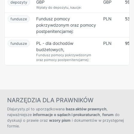
GBP
GBP
59 
depozyty
Wpłaty do depozytu, kaucje:
Fundusz pomocy
PLN
53 
fundusze
pokrzywdzonym oraz pomocy
postpenitencjarnej:
PL - dla dochodów
PLN
95 
fundusze
budżetowych,
Fundusz pomocy pokrzywdzonym
oraz pomocy postpenitencjarnej:
NARZĘDZIA DLA PRAWNIKÓW
Dlajurysty.pl to uporządkowana
baza aktów prawnych
,
najważniejsze
informacje o sądach i prokuraturach
,
forum
do
dyskusji o prawie oraz
wzory pism
i dokumentów w przystępnej
formie.