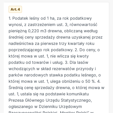
2) zajętych na pasy technologiczne stanowiące
Państwa, nieobjętych obowiązkiem podatkowym
Art. 4
grunt w otoczeniu urządzeń, o których mowa w
na podstawie ust. 1 pkt 4, ciąży
pkt 1, konieczny dla zapewnienia właściwej
odpowiednio na jednostkach organizacyjnych
1. Podatek leśny od 1 ha, za rok podatkowy
eksploatacji tych urządzeń,
Krajowego Ośrodka Wsparcia
wynosi, z zastrzeżeniem ust. 3, równowartość
3) zajętych na strefy bezpieczeństwa oraz strefy
Rolnictwa i Lasów Państwowych.
pieniężną 0,220 m3 drewna, obliczaną według
kontrolowane urządzeń, o których mowa w pkt 1,
3. Jeżeli las znajduje się w posiadaniu
średniej ceny sprzedaży drewna uzyskanej przez
służących do przesyłania lub dystrybucji ropy
samoistnym, obowiązek podatkowy
nadleśnictwa za pierwsze trzy kwartały roku
naftowej, paliw ciekłych lub paliw gazowych, lub
w zakresie podatku leśnego ciąży na posiadaczu
poprzedzającego rok podatkowy. 2. Do ceny, o
transportu wydobytego gazu ziemnego lub ropy
samoistnym.
której mowa w ust. 1, nie wlicza się kwoty
naftowej, które zostały określone w odrębnych
4. Jeżeli las jest współwłasnością lub znajduje się
podatku od towarów i usług. 3. Dla lasów
przepisach
w posiadaniu dwóch lub więcej
wchodzących w skład rezerwatów przyrody i
– chyba że lasy te są jednocześnie zajęte na
podmiotów, stanowi wówczas odrębny przedmiot
parków narodowych stawka podatku leśnego, o
prowadzenie działalności gospodarczej innej niż
opodatkowania podatkiem leśnym,
której mowa w ust. 1, ulega obniżeniu o 50 %. 4.
działalność leśna oraz innej niż działalność, o
a obowiązek podatkowy ciąży solidarnie na
Średnią cenę sprzedaży drewna, o której mowa w
której mowa w pkt 1. 5. Przepisu ust. 4 nie stosuje
wszystkich współwłaścicielach lub
ust. 1, ustala się na podstawie komunikatu
się do lasów będących w posiadaniu samoistnym,
posiadaczach, z zastrzeżeniem ust. 5.
Prezesa Głównego Urzędu Statystycznego,
użytkowaniu wieczystym lub będących
5. Zasady odpowiedzialności solidarnej za
ogłaszanego w Dzienniku Urzędowym
własnością przedsiębiorcy, o którym mowa w ust.
zobowiązanie podatkowe, o której
Rzeczypospolitej Polskiej „Monitor Polski” w