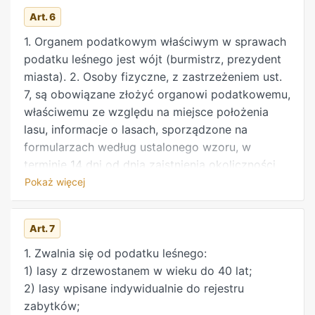
Art. 6
1. Organem podatkowym właściwym w sprawach
podatku leśnego jest wójt (burmistrz, prezydent
miasta). 2. Osoby fizyczne, z zastrzeżeniem ust.
7, są obowiązane złożyć organowi podatkowemu,
właściwemu ze względu na miejsce położenia
lasu, informacje o lasach, sporządzone na
formularzach według ustalonego wzoru, w
terminie 14 dni od dnia zaistnienia okoliczności
uzasadniających powstanie albo wygaśnięcie
Pokaż więcej
obowiązku w podatku leśnym, lub o zaistnieniu
zmian, o których mowa w art. 5 ust. 4. 3. Podatek
Art. 7
leśny na rok podatkowy od osób fizycznych, z
zastrzeżeniem ust. 7, ustala, w drodze decyzji,
1. Zwalnia się od podatku leśnego:
organ podatkowy właściwy ze względu na
1) lasy z drzewostanem w wieku do 40 lat;
miejsce położenia lasu. Podatek jest płatny w
2) lasy wpisane indywidualnie do rejestru
ratach proporcjonalnych do czasu trwania
zabytków;