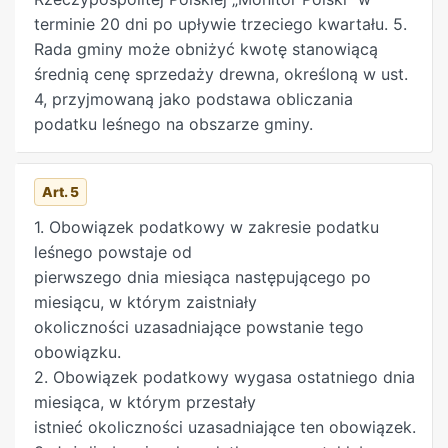
4 pkt 1.
mowa w ust. 4, nie stosuje się, jeżeli jeden lub
terminie 20 dni po upływie trzeciego kwartału. 5.
kilku współwłaścicieli lub posiadaczy
Rada gminy może obniżyć kwotę stanowiącą
jest zwolnionych od podatku leśnego. W takiej
średnią cenę sprzedaży drewna, określoną w ust.
sytuacji obowiązek podatkowy ciąży
4, przyjmowaną jako podstawa obliczania
solidarnie na współwłaścicielach lub
podatku leśnego na obszarze gminy.
posiadaczach, którzy nie są zwolnieni od tego
podatku, w zakresie odpowiadającym ich
Art. 5
łącznemu udziałowi w prawie własności lub
posiadaniu.
1. Obowiązek podatkowy w zakresie podatku
leśnego powstaje od
pierwszego dnia miesiąca następującego po
miesiącu, w którym zaistniały
okoliczności uzasadniające powstanie tego
obowiązku.
2. Obowiązek podatkowy wygasa ostatniego dnia
miesiąca, w którym przestały
istnieć okoliczności uzasadniające ten obowiązek.