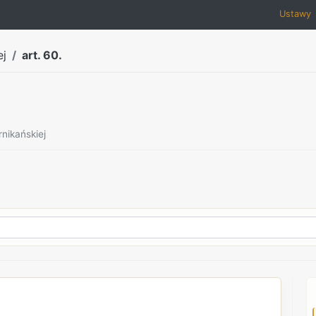
Ustawy
ej
art. 60.
nikańskiej