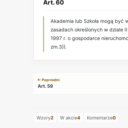
Art. 60
Akademia lub Szkoła mogą być 
zasadach określonych w dziale II
1997 r. o gospodarce nieruchomoś
zm.3)).
Poprzedni
Art. 59
Wzory
2
W akcie
4
Komentarze
0