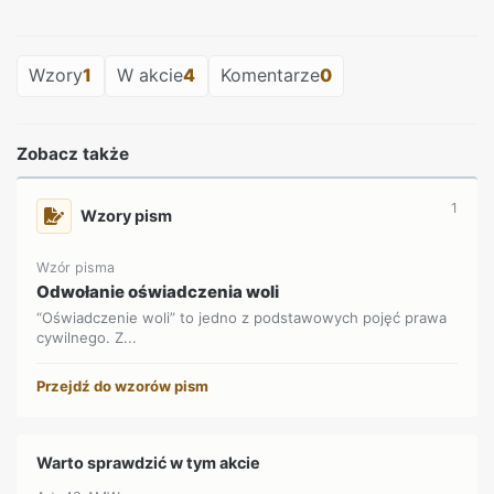
REKLAMA
Wzory
1
W akcie
4
Komentarze
0
Zobacz także
1
Wzory pism
Wzór pisma
Odwołanie oświadczenia woli
“Oświadczenie woli” to jedno z podstawowych pojęć prawa
cywilnego. Z...
Przejdź do wzorów pism
Warto sprawdzić w tym akcie