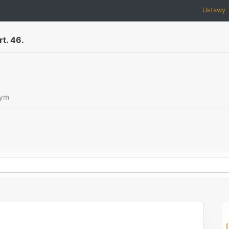
Ustawy
rt. 46.
zym