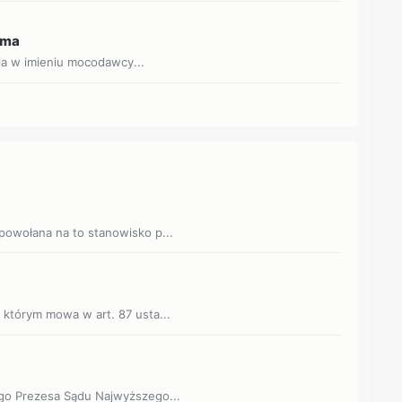
sma
ia w imieniu mocodawcy...
 powołana na to stanowisko p...
 którym mowa w art. 87 usta...
ego Prezesa Sądu Najwyższego...