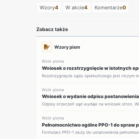
Wzory
4
W akcie
4
Komentarze
0
Zobacz także
Wzory pism
Wzór pisma
Wniosek o rozstrzygnięcie w istotnych s
Rozstrzygnięcie sądu opiekuńczego jest niczym i
Wzór pisma
Wniosek o wydanie odpisu postanowieni
Odpisy orzeczeń sąd wydaje na wniosek stron. Wni
Wzór pisma
Pełnomocnictwo ogólne PPO-1 do spraw
Formularz PPO-1 służy do ustanowienia pełnomoc