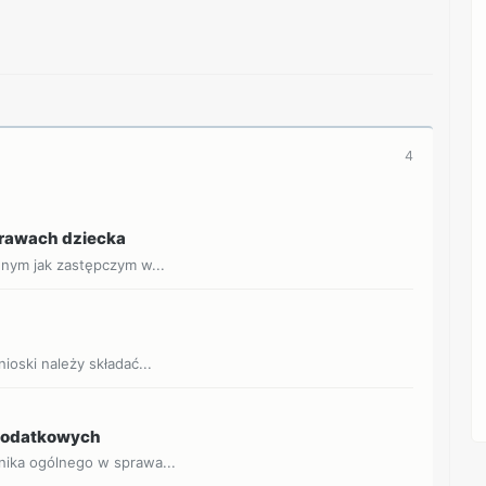
4
prawach dziecka
nnym jak zastępczym w...
a
oski należy składać...
 podatkowych
nika ogólnego w sprawa...